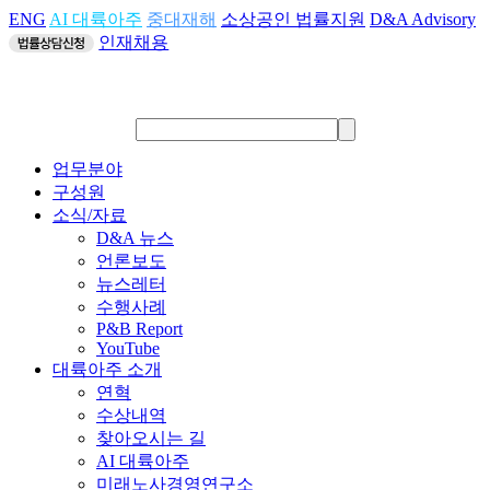
ENG
AI 대륙아주
중대재해
소상공인 법률지원
D&A Advisory
인재채용
업무분야
구성원
소식/자료
D&A 뉴스
언론보도
뉴스레터
수행사례
P&B Report
YouTube
대륙아주 소개
연혁
수상내역
찾아오시는 길
AI 대륙아주
미래노사경영연구소