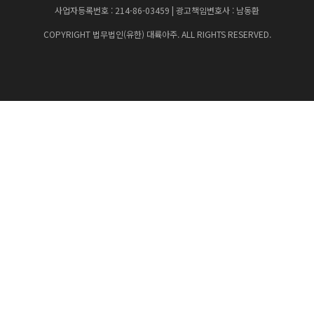
사업자등록번호 : 214-86-03459 | 광고책임변호사 : 남동환
COPYRIGHT 법무법인(유한) 대륙아주. ALL RIGHTS RESERVED.