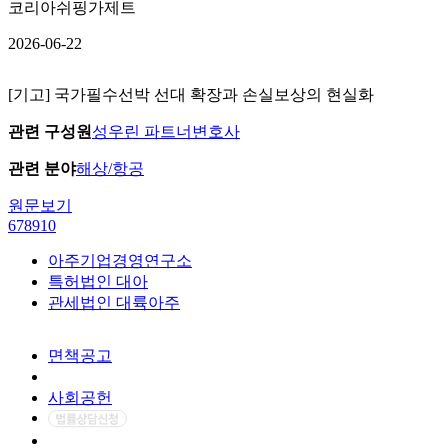
코리아쉬핑가제트
2026-06-22
[기고] 국가필수선박 선대 확장과 손실보상의 현실화
관련 구성원
성우린 파트너변호사
관련 분야
해상/항공
원문보기
6
7
8
9
10
아주기업경영연구소
특허법인 대아
관세법인 대륙아주
면책공고
개인정보처리방침
사회공헌