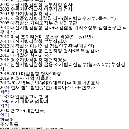
2000 서울지방검찰청 동부지청 검사
2002 수원지방검찰청 여주지청 검사
2003 부산지방검찰청 검사
2005 서울중앙지방검찰청 검사(첨단범죄수사부. 특수3부)
2008 대검찰청 기획조정부 검찰연구관
2010 대전지방검찰청 검사(대검찰청 기획조정부 검찰연구관 직
무대리)
2010 미국 조지타운대 로스쿨 객원연구원(1년)
2013 대전지방검찰청 부부장검사
2013 대검찰청 대변인실 검찰연구관(부대변인)
2014 광주지방검찰청 순천지청 형사3부 부장검사
2015 대검찰청 형사2과장
2016 청주지방검찰청 제천지청장
2017 인천지방검찰청 금융·조세범죄전담부(형사제5부) 부장검
사
2018-2019 대검찰청 형사1과장
2019 변호사 개업(서울회)
2019-2022 법무법인(유한) 대륙아주 파트너변호사
2023-현재 법무법인(유한) 대륙아주 대표변호사
학력
1985 대입검정고시 합격
1996 연세대학교 법학과
자격
2000 변호사(대한민국)
언어
한국어
주요활동