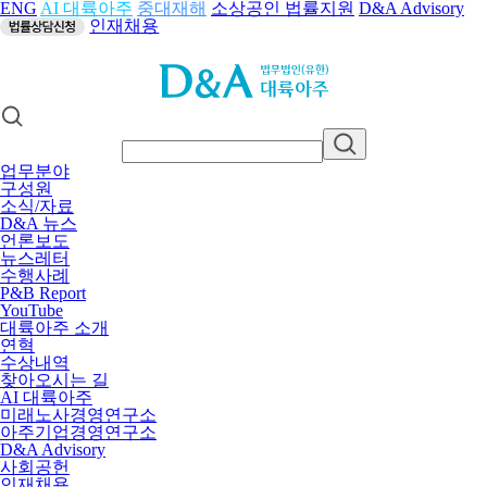
ENG
AI 대륙아주
중대재해
소상공인 법률지원
D&A Advisory
인재채용
업무분야
구성원
소식/자료
D&A 뉴스
언론보도
뉴스레터
수행사례
P&B Report
YouTube
대륙아주 소개
연혁
수상내역
찾아오시는 길
AI 대륙아주
미래노사경영연구소
아주기업경영연구소
D&A Advisory
사회공헌
인재채용