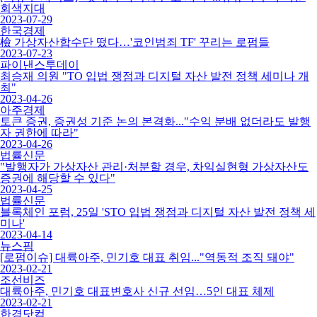
회색지대
2023-07-29
한국경제
檢 가상자산합수단 떴다…'코인범죄 TF' 꾸리는 로펌들
2023-07-23
파이낸스투데이
최승재 의원 "TO 입법 쟁점과 디지털 자산 발전 정책 세미나 개
최"
2023-04-26
아주경제
토큰 증권, 증권성 기준 논의 본격화..."수익 분배 없더라도 발행
자 권한에 따라"
2023-04-26
법률신문
"발행자가 가상자산 관리·처분할 경우, 차익실현형 가상자산도
증권에 해당할 수 있다"
2023-04-25
법률신문
블록체인 포럼, 25일 'STO 입법 쟁점과 디지털 자산 발전 정책 세
미나'
2023-04-14
뉴스핌
[로펌이슈] 대륙아주, 민기호 대표 취임..."역동적 조직 돼야"
2023-02-21
조선비즈
대륙아주, 민기호 대표변호사 신규 선임…5인 대표 체제
2023-02-21
한경닷컴