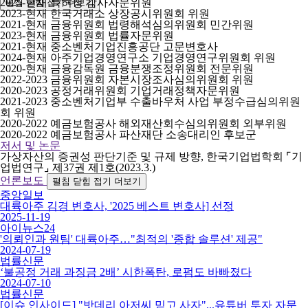
2025-현재 특허청 감사자문위원
펼침
닫힘
접기
더보기
2023-현재 한국거래소 상장공시위원회 위원
2021-현재 금융위원회 법령해석심의위원회 민간위원
2023-현재 금융위원회 법률자문위원
2021-현재 중소벤처기업진흥공단 고문변호사
2024-현재 아주기업경영연구소 기업경영연구위원회 위원
2020-현재 금융감독원 금융분쟁조정위원회 전문위원
2022-2023 금융위원회 자본시장조사심의위원회 위원
2020-2023 공정거래위원회 기업거래정책자문위원
2021-2023 중소벤처기업부 수출바우처 사업 부정수급심의위원
회 위원
2020-2022 예금보험공사 해외재산회수심의위원회 외부위원
2020-2022 예금보험공사 파산재단 소송대리인 후보군
저서 및 논문
가상자산의 증권성 판단기준 및 규제 방향, 한국기업법학회 ⌜기
업법연구⌟ 제37권 제1호(2023.3.)
언론보도
펼침
닫힘
접기
더보기
중앙일보
대륙아주 김경 변호사, '2025 베스트 변호사] 선정
2025-11-19
아이뉴스24
'의뢰인과 원팀' 대륙아주…"최적의 '종합 솔루션' 제공"
2024-07-19
법률신문
‘불공정 거래 과징금 2배’ 시한폭탄, 로펌도 바빠졌다
2024-07-10
법률신문
[이슈 인사이드] "밧데리 아저씨 믿고 사자"...유튜버 투자 자문