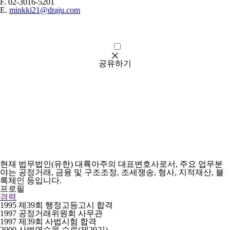
F.
02-3016-5201
E.
minkki21@draju.com
공유하기
URL
현재 법무법인(유한) 대륙아주의 대표변호사로서, 주요 업무분
야는 공정거래, 금융 및 구조조정, 조세쟁송, 형사, 지적재산, 블
록체인 등입니다.
프로필
경력
1995 제39회 행정고등고시 합격
1997 공정거래위원회 사무관
1997 제39회 사법시험 합격
2000 사법연수원 수료(제29기)