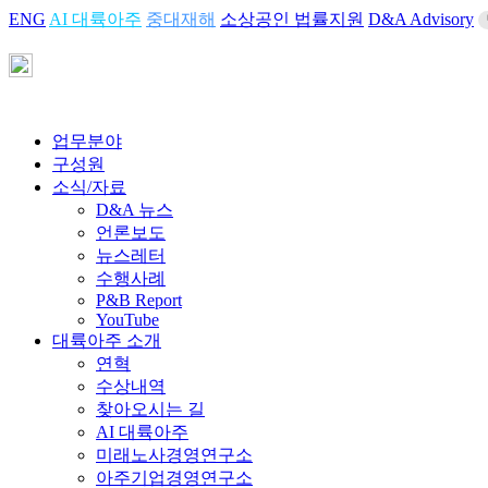
ENG
AI 대륙아주
중대재해
소상공인 법률지원
D&A Advisory
업무분야
구성원
소식/자료
D&A 뉴스
언론보도
뉴스레터
수행사례
P&B Report
YouTube
대륙아주 소개
연혁
수상내역
찾아오시는 길
AI 대륙아주
미래노사경영연구소
아주기업경영연구소