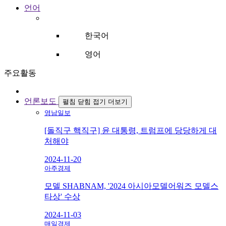
언어
한국어
영어
주요활동
언론보도
펼침
닫힘
접기
더보기
영남일보
[돌직구 핵직구] 윤 대통령, 트럼프에 당당하게 대
처해야
2024-11-20
아주경제
모델 SHABNAM, '2024 아시아모델어워즈 모델스
타상' 수상
2024-11-03
매일경제