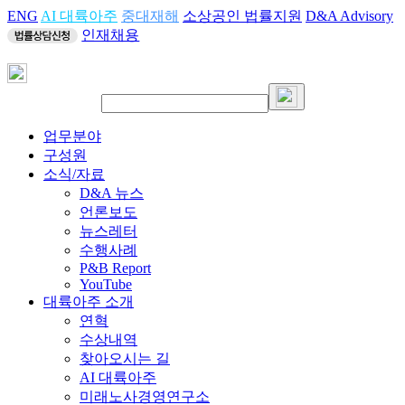
ENG
AI 대륙아주
중대재해
소상공인 법률지원
D&A Advisory
인재채용
업무분야
구성원
소식/자료
D&A 뉴스
언론보도
뉴스레터
수행사례
P&B Report
YouTube
대륙아주 소개
연혁
수상내역
찾아오시는 길
AI 대륙아주
미래노사경영연구소