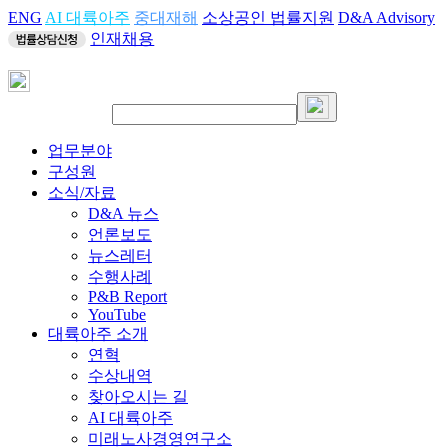
ENG
AI 대륙아주
중대재해
소상공인 법률지원
D&A Advisory
인재채용
업무분야
구성원
소식/자료
D&A 뉴스
언론보도
뉴스레터
수행사례
P&B Report
YouTube
대륙아주 소개
연혁
수상내역
찾아오시는 길
AI 대륙아주
미래노사경영연구소