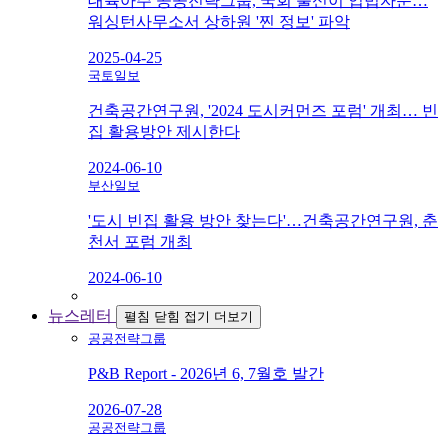
대륙아주 공공전략그룹, 국회 출신이 입법자문…
워싱턴사무소서 상하원 '찐 정보' 파악
2025-04-25
국토일보
건축공간연구원, '2024 도시커먼즈 포럼' 개최… 빈
집 활용방안 제시한다
2024-06-10
부산일보
'도시 빈집 활용 방안 찾는다'…건축공간연구원, 춘
천서 포럼 개최
2024-06-10
뉴스레터
펼침
닫힘
접기
더보기
공공전략그룹
P&B Report - 2026년 6, 7월호 발간
2026-07-28
공공전략그룹