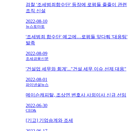
검찰 '조세범죄합수단' 등장에 로펌들 줄줄이 관련
조직 신설
2022-08-10
뉴스토마토
'조세범죄 합수단' 예고에…로펌들 앞다퉈 '대응팀'
발족
2022-08-09
조세금융신문
'건설업 세무와 회계'..."건설 세무 이슈 선제 대응"
2022-08-01
파이낸셜뉴스
메이슨캐피탈, 조상연 변호사 사외이사 신규 선임
2022-06-30
CEO&
[기고] 기업승계와 조세
2022-06-17