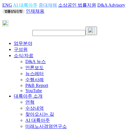
ENG
AI 대륙아주
중대재해
소상공인 법률지원
D&A Advisory
인재채용
업무분야
구성원
소식/자료
D&A 뉴스
언론보도
뉴스레터
수행사례
P&B Report
YouTube
대륙아주 소개
연혁
수상내역
찾아오시는 길
AI 대륙아주
미래노사경영연구소