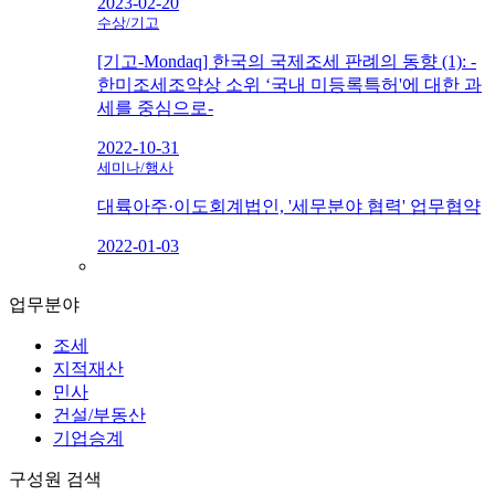
2023-02-20
수상/기고
[기고-Mondaq] 한국의 국제조세 판례의 동향 (1): -
한미조세조약상 소위 ‘국내 미등록특허'에 대한 과
세를 중심으로-
2022-10-31
세미나/행사
대륙아주·이도회계법인, '세무분야 협력' 업무협약
2022-01-03
업무분야
조세
지적재산
민사
건설/부동산
기업승계
구성원 검색