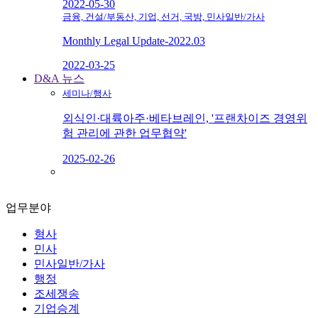
2022-05-30
금융, 건설/부동산, 기업, 선거, 국방, 민사일반/가사
Monthly Legal Update-2022.03
2022-03-25
D&A 뉴스
세미나/행사
외식인·대륙아주·베타브레인, '프랜차이즈 경영위
험 관리에 관한 업무협약'
2025-02-26
업무분야
형사
민사
민사일반/가사
행정
조세쟁송
기업승계