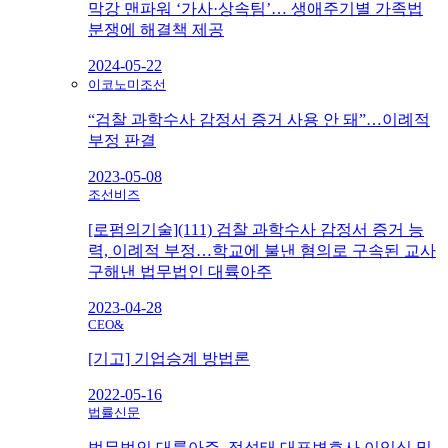
막강 맨파워 ‘가사·상속팀’… 생애주기별 가족법
분쟁에 해결책 제공
2024-05-22
이코노미조선
“검찰 과학수사 감정서 증거 사용 안 돼”…이례적
부정 판결
2023-05-08
조선비즈
[로펌의기술](111) 검찰 과학수사 감정서 증거 능
력, 이례적 부정…학교에 불낸 혐의로 구속된 교사
구해낸 법무법인 대륙아주
2023-04-28
CEO&
[기고] 기업승계 방법론
2022-05-16
법률신문
법무법인 대륙아주, 정성태 대표변호사 이임식 및