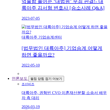
억울함 풀어준 ‘대법원’ 무죄 판결!- 대
륙아주 김서형 변호사 [승소사례 Q&A]
2023-07-05
대륙아주 기업승계센터
[법무법인 대륙아주] 기업승계 어떻게
하면 좋을까요?
2022-05-10
언론보도
펼침
닫힘
접기
더보기
조선비즈
대륙아주, 권혁빈 CVO 이혼재산분할 소송서 배우
자 측 대리
2026-03-19