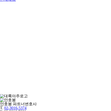
안호봉
파트너변호사
T.
02-3016-5374