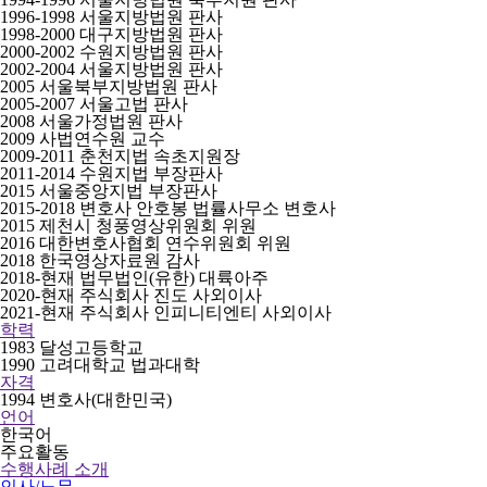
1996-1998 서울지방법원 판사
1998-2000 대구지방법원 판사
2000-2002 수원지방법원 판사
2002-2004 서울지방법원 판사
2005 서울북부지방법원 판사
2005-2007 서울고법 판사
2008 서울가정법원 판사
2009 사법연수원 교수
2009-2011 춘천지법 속초지원장
2011-2014 수원지법 부장판사
2015 서울중앙지법 부장판사
2015-2018 변호사 안호봉 법률사무소 변호사
2015 제천시 청풍영상위원회 위원
2016 대한변호사협회 연수위원회 위원
2018 한국영상자료원 감사
2018-현재 법무법인(유한) 대륙아주
2020-현재 주식회사 진도 사외이사
2021-현재 주식회사 인피니티엔티 사외이사
학력
1983 달성고등학교
1990 고려대학교 법과대학
자격
1994 변호사(대한민국)
언어
한국어
주요활동
수행사례 소개
인사/노무