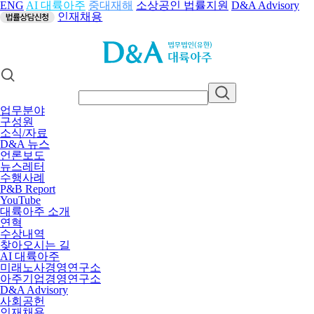
ENG
AI 대륙아주
중대재해
소상공인 법률지원
D&A Advisory
인재채용
업무분야
구성원
소식/자료
D&A 뉴스
언론보도
뉴스레터
수행사례
P&B Report
YouTube
대륙아주 소개
연혁
수상내역
찾아오시는 길
AI 대륙아주
미래노사경영연구소
아주기업경영연구소
D&A Advisory
사회공헌
인재채용