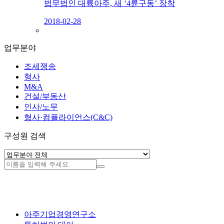
법무법인 대륙아주, 새 ‘4륜구동’ 장착
2018-02-28
업무분야
조세쟁송
형사
M&A
건설/부동산
인사/노무
형사·컴플라이언스(C&C)
구성원 검색
아주기업경영연구소