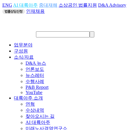
ENG
AI 대륙아주
중대재해
소상공인 법률지원
D&A Advisory
인재채용
업무분야
구성원
소식/자료
D&A 뉴스
언론보도
뉴스레터
수행사례
P&B Report
YouTube
대륙아주 소개
연혁
수상내역
찾아오시는 길
AI 대륙아주
미래노사경영연구소