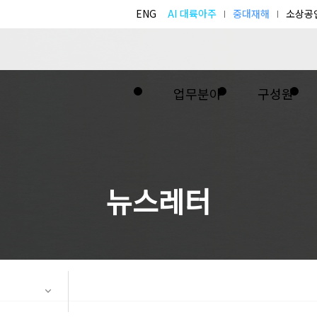
ENG
AI 대륙아주
중대재해
소상공
업무분야
구성원
뉴스레터