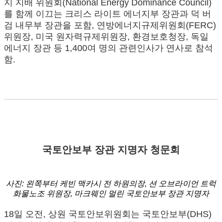
지 지배 위원회(National Energy Dominance Council)
를 함께 이끄는 크리스 라이트 에너지부 장관과 덕 버
검 내무부 장관을 포함, 연방에너지규제위원회(FERC)
위원장, 미국 원자력규제위원장, 환경보호청장, 독일
에너지 장관 등 1,400여 명의 관련인사가 연사로 참석
함.
국토안보부 장관 지명자 청문회
사진:
왼쪽부터
케빈
맥카시
전
하원의장
,
션
오브라이언
트럭
화물노조
위원장
,
마크웨인
멀린
국토안보부
장관
지명자
18일 오전, 상원 국토안보위원회는 국토안보부(DHS)