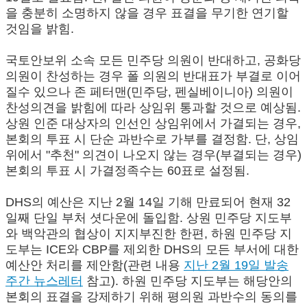
을 충분히 소명하지 않을 경우 표결을 무기한 연기할
것임을 밝힘.
국토안보위 소속 모든 민주당 의원이 반대하고, 공화당
의원이 찬성하는 경우 폴 의원의 반대표가 부결로 이어
질수 있으나 존 페터맨(민주당, 펜실베이니아) 의원이
찬성의견을 밝힘에 따라 상임위 통과할 것으로 예상됨.
상원 인준 대상자의 인선인 상임위에서 가결되는 경우,
본회의 투표 시 단순 과반수로 가부를 결정함. 단, 상임
위에서 "추천" 의견이 나오지 않는 경우(부결되는 경우)
본회의 투표 시 가결정족수는 60표로 설정됨.
DHS의 예산은 지난 2월 14일 기해 만료되어 현재 32
일째 단일 부처 셧다운에 돌입함. 상원 민주당 지도부
와 백악관의 협상이 지지부진한 한편, 하원 민주당 지
도부는 ICE와 CBP를 제외한 DHS의 모든 부서에 대한
예산안 처리를 제안함(관련 내용
지난 2월 19일 발송
주간 뉴스레터
참고). 하원 민주당 지도부는 해당안의
본회의 표결을 강제하기 위해 평의원 과반수의 동의를