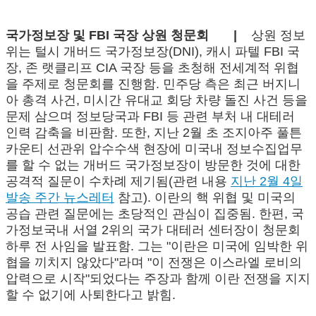
국가정보장 및 FBI 국장 상원 청문회 |
상원 정보
위는 털시 개버드 국가정보장(DNI), 캐시 파텔 FBI 국
장, 존 랫클리프 CIA 국장 등을 초청해 전세계적 위협
을 주제로 청문회를 진행함. 민주당 측은 최근 버지니
아 총격 사건, 미시간 유대교 회당 차량 돌진 사건 등을
문제 삼으며 정보당국과 FBI 등 관련 부처 내 대테러
인력 감축을 비판함. 또한, 지난 2월 초 조지아주 풀튼
카운티 선관위 압수수색 현장에 미국내 정보수집업무
를 할 수 없는 개버드 국가정보장이 방문한 것에 대한
공격적 질문이 수차례 제기됨(관련 내용
지난 2월 4일
발송 주간 뉴스레터
참고). 이란의 핵 위협 및 미국의
공습 관련 질문에는 초당적인 관심이 집중됨. 한편, 국
가정보국내 서열 2위의 국가 대테러 센터장이 청문회
하루 전 사임을 발표함. 그는 "이란은 미국에 임박한 위
협을 끼치지 않았다"라며 "이 전쟁은 이스라엘 로비의
압력으로 시작"되었다는 주장과 함께 이란 전쟁을 지지
할 수 없기에 사퇴한다고 밝힘.