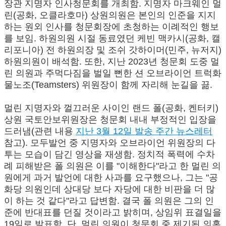
장관 지명자 인사청문회를 개최함. 지명자 마크웨인 멀
린(공화, 오클라호마) 상원의원은 본인의 인준을 지지
하는 원외 인사를 청문회장에 초청하는 이례적인 행보
를 보임. 하원의원 시절 동료였던 케빈 맥카시(공화, 캘
리포니아) 전 하원의장 및 조쉬 갓하이머(민주, 뉴저지)
하원의원이 배석함. 또한, 지난 2023년 청문회 도중 멀
린 의원과 주먹다짐을 벌일 뻔한 션 오브라이언 트럭화
물노조(Teamsters) 위원장이 함께 자리해 눈길을 끎.
멀린 지명자와 껄끄러운 사이인 랜드 폴(공화, 켄터키)
상원 국토안보위원장은 청문회 내내 부정적인 입장을
드러냄(관련 내용
지난 3월 12일 발송 주간 뉴스레터
참고). 모두발언 중 지명자와 오브라이언 위원장의 다
투는 모습이 담긴 영상을 재생함. 정치적 폭력에 수차
례 피해받은 폴 의원은 이를 "이해한다"라고 한 멀린 의
원에게 과거 발언에 대한 사과를 요구했으나, 그는 "공
화당 의원인데 상대당 보다 자당에 대한 비판을 더 많
이 하는 것 같다"라고 답변함. 결국 폴 의원은 그의 인
준에 반대표를 던질 것이라고 밝히며, 상임위 표결일을
19일로 발표함. 단, 멀린 의원이 청문회 중 제기된 의혹