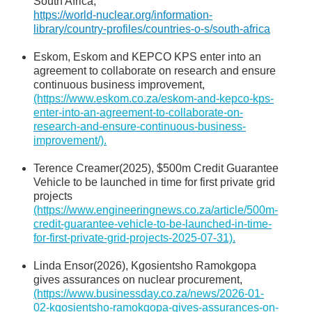
South Africa,
https://world-nuclear.org/information-
library/country-profiles/countries-o-s/south-africa
Eskom, Eskom and KEPCO KPS enter into an
agreement to collaborate on research and ensure
continuous business improvement,
(https://www.eskom.co.za/eskom-and-kepco-kps-
enter-into-an-agreement-to-collaborate-on-
research-and-ensure-continuous-business-
improvement/).
Terence Creamer(2025), $500m Credit Guarantee
Vehicle to be launched in time for first private grid
projects
(https://www.engineeringnews.co.za/article/500m-
credit-guarantee-vehicle-to-be-launched-in-time-
for-first-private-grid-projects-2025-07-31).
Linda Ensor(2026), Kgosientsho Ramokgopa
gives assurances on nuclear procurement,
(https://www.businessday.co.za/news/2026-01-
02-kgosientsho-ramokgopa-gives-assurances-on-