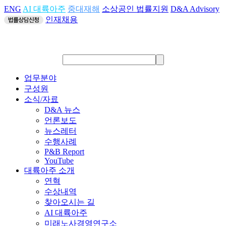
ENG
AI 대륙아주
중대재해
소상공인 법률지원
D&A Advisory
인재채용
업무분야
구성원
소식/자료
D&A 뉴스
언론보도
뉴스레터
수행사례
P&B Report
YouTube
대륙아주 소개
연혁
수상내역
찾아오시는 길
AI 대륙아주
미래노사경영연구소