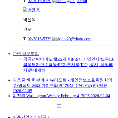
T.
02-3016-8720
박윤옥
고문
T.
02-3016-5339
관련 업무분야
공공전략
바이오/헬스케어
IP
조세
기업
인사/노무
IB/
금융투자
인수금융/PF
자본시장(IPO, 공시, 상장폐
지)
중대재해
다음글
IP 분야 이슈리포트 - 개인정보보호위원회의
‘가명정보 처리 가이드라인’ 개정 주요내용(안) 발표
2026-02-05
이전글
Washington Weekly February 4, 2026
2026-02-04
아주기업경영연구소