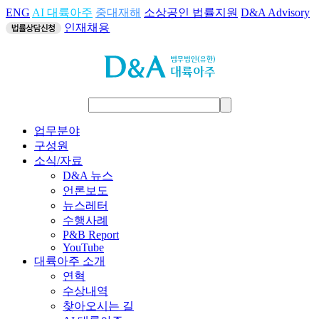
ENG
AI 대륙아주
중대재해
소상공인 법률지원
D&A Advisory
인재채용
업무분야
구성원
소식/자료
D&A 뉴스
언론보도
뉴스레터
수행사례
P&B Report
YouTube
대륙아주 소개
연혁
수상내역
찾아오시는 길