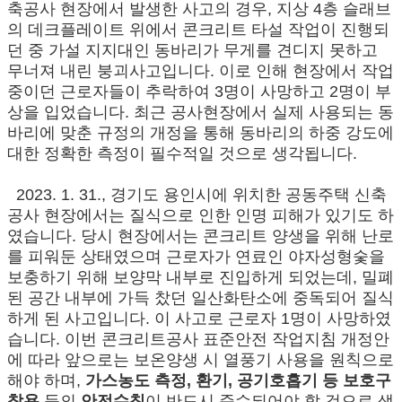
축공사 현장에서 발생한 사고의 경우, 지상 4층 슬래브
의 데크플레이트 위에서 콘크리트 타설 작업이 진행되
던 중 가설 지지대인 동바리가 무게를 견디지 못하고
무너져 내린 붕괴사고입니다. 이로 인해 현장에서 작업
중이던 근로자들이 추락하여 3명이 사망하고 2명이 부
상을 입었습니다. 최근 공사현장에서 실제 사용되는 동
바리에 맞춘 규정의 개정을 통해 동바리의 하중 강도에
대한 정확한 측정이 필수적일 것으로 생각됩니다.
2023. 1. 31.,
경기도 용인시에 위치한 공동주택 신축
공사 현장에서는 질식으로 인한 인명 피해가 있기도 하
였습니다. 당시 현장에서는 콘크리트 양생을 위해 난로
를 피워둔 상태였으며 근로자가 연료인 야자성형숯을
보충하기 위해 보양막 내부로 진입하게 되었는데, 밀폐
된 공간 내부에 가득 찼던 일산화탄소에 중독되어 질식
하게 된 사고입니다. 이 사고로 근로자 1명이 사망하였
습니다. 이번 콘크리트공사 표준안전 작업지침 개정안
에 따라 앞으로는 보온양생 시 열풍기 사용을 원칙으로
해야 하며,
가스농도 측정, 환기, 공기호흡기 등 보호구
착용
등의
안전수칙
이 반드시 준수되어야 할 것으로 생