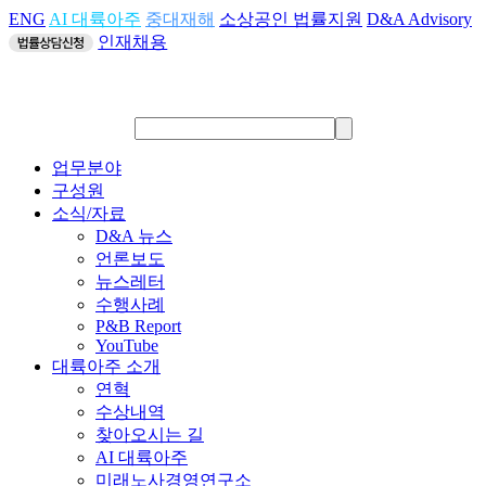
ENG
AI 대륙아주
중대재해
소상공인 법률지원
D&A Advisory
인재채용
업무분야
구성원
소식/자료
D&A 뉴스
언론보도
뉴스레터
수행사례
P&B Report
YouTube
대륙아주 소개
연혁
수상내역
찾아오시는 길
AI 대륙아주
미래노사경영연구소