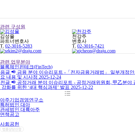
관련 구성원
김성율
천강주
파트너변호사
변호사
T.
02-3016-5283
T.
02-3016-7421
관련 업무분야
블록체인
핀테크(FinTech)
다음글
금융 분야 이슈리포트 -「전자금융거래법」 일부개정안
요 내용 및 시사점
2025-12-24
이전글
공정거래 분야 이슈리포트 - 공정거래위원회, 甲乙분야 
 강화를 위한 ‘4대 핵심과제’ 발표
2025-12-22
아주기업경영연구소
특허법인 대아
관세법인 대륙아주
면책공고
개인정보처리방침
사회공헌