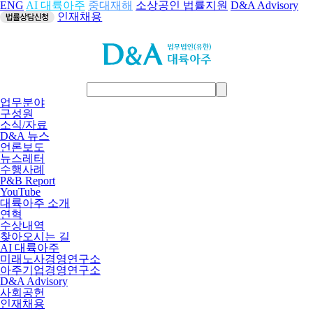
ENG
AI 대륙아주
중대재해
소상공인 법률지원
D&A Advisory
인재채용
업무분야
구성원
소식/자료
D&A 뉴스
언론보도
뉴스레터
수행사례
P&B Report
YouTube
대륙아주 소개
연혁
수상내역
찾아오시는 길
AI 대륙아주
미래노사경영연구소
아주기업경영연구소
D&A Advisory
사회공헌
인재채용