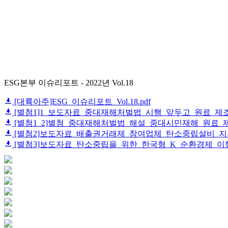
ESG본부 이슈리포트 - 2022년 Vol.18
[대륙아주]ESG_이슈리포트_Vol.18.pdf
[별첨1]1_보도자료_중대재해처벌법_시행_앞두고_원료_제조
[별첨1_2]별첨_중대재해처벌법_해설_중대시민재해_원료_제조
[별첨2]보도자료_배출권거래제_참여업체_탄소중립설비_지원
[별첨3]보도자료_탄소중립을_위한_한국형_K_순환경제_이행