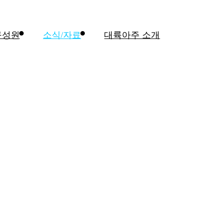
구성원
소식/자료
대륙아주 소개