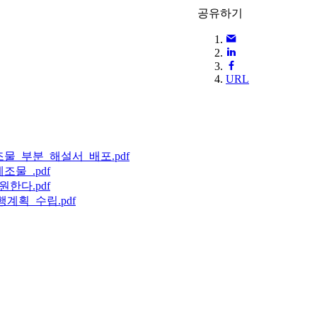
공유하기
URL
물_부분_해설서_배포.pdf
물_.pdf
한다.pdf
계획_수립.pdf