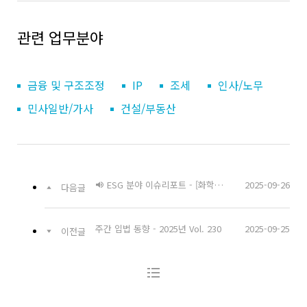
관련 업무분야
금융 및 구조조정
IP
조세
인사/노무
민사일반/가사
건설/부동산
ESG 분야 이슈리포트 - [화학물질관리법] 개정안의 주요 내용과 시사점
2025-09-26
다음글
주간 입법 동향 - 2025년 Vol. 230
2025-09-25
이전글