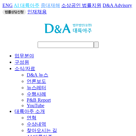
ENG
AI 대륙아주
중대재해
소상공인 법률지원
D&A Advisory
인재채용
업무분야
구성원
소식/자료
D&A 뉴스
언론보도
뉴스레터
수행사례
P&B Report
YouTube
대륙아주 소개
연혁
수상내역
찾아오시는 길