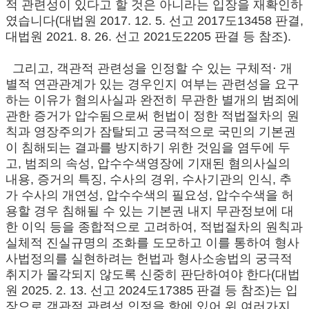
적 관련성이 있다고 할 것은 아니라는 입장을 재확인하
였습니다(대법원 2017. 12. 5. 선고 2017도13458 판결,
대법원 2021. 8. 26. 선고 2021도2205 판결 등 참조).
그리고, 객관적 관련성을 인정할 수 있는 구체적⋅ 개
별적 연관관계가 있는 경우인지 여부는 관련성을 요구
하는 이유가 혐의사실과 완전히 무관한 별개의 범죄에
관한 증거가 압수됨으로써 헌법이 정한 적법절차의 원
칙과 영장주의가 잠탈되고 궁극적으로 국민의 기본권
이 침해되는 결과를 방지하기 위한 것임을 염두에 두
고, 범죄의 속성, 압수수색영장에 기재된 혐의사실의
내용, 증거의 특징, 수사의 경위, 수사기관의 인식, 추
가 수사의 개연성, 압수수색의 필요성, 압수수색을 허
용할 경우 침해될 수 있는 기본권 내지 무관정보에 대
한 이익 등을 종합적으로 고려하여, 적법절차의 원칙과
실체적 진실규명의 조화를 도모하고 이를 통하여 형사
사법정의를 실현하려는 헌법과 형사소송법의 궁극적
취지가 몰각되지 않도록 신중히 판단하여야 한다(대법
원 2025. 2. 13. 선고 2024도17385 판결 등 참조)는 입
장으로 객관적 관련성 인정을 함에 있어 위 여러가지