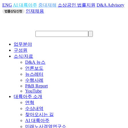
ENG
AI 대륙아주
중대재해
소상공인 법률지원
D&A Advisory
인재채용
업무분야
구성원
소식/자료
D&A 뉴스
언론보도
뉴스레터
수행사례
P&B Report
YouTube
대륙아주 소개
연혁
수상내역
찾아오시는 길
AI 대륙아주
미래노사경영연구소