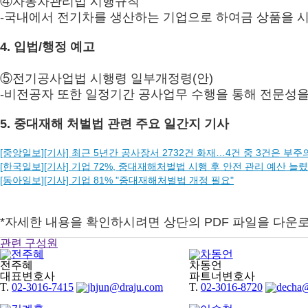
④자동차관리법 시행규칙
-국내에서 전기차를 생산하는 기업으로 하여금 상품을 시
4. 입법/행정 예고
⑤전기공사업법 시행령 일부개정령(안)
-비전공자 또한 일정기간 공사업무 수행을 통해 전문성을
5. 중대재해 처벌법 관련 주요 일간지 기사
[중앙일보][기사] 최근 5년간 공사장서 2732건 화재…4건 중 3건은 부주
[한국일보][기사] 기업 72%, 중대재해처벌법 시행 후 안전 관리 예산 늘
[동아일보][기사] 기업 81% "중대재해처벌법 개정 필요"
*자세한 내용을 확인하시려면 상단의 PDF 파일을 다운
관련 구성원
전주혜
차동언
대표변호사
파트너변호사
T.
02-3016-7415
T.
02-3016-8720