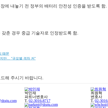
장에 내놓기 전 정부의 배터리 안전성 인증을 받도록 함.
 갖춘 경우 중급 기술자로 인정받도록 함.
의 때문
렸지만… "규모별 격차 커"
로드해 주시기 바랍니다.
박민재
최원혁
파트너변호사
변호사
T.
02-3016-8717
T.
02-3016