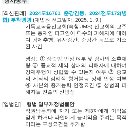
형사송무
[최신판례]
2024도16761 준강간등, 2024전도172(병
합) 부착명령
(대법원 선고일자: 2025. 1. 9.)
기독교복음선교회(속칭 JMS) 선교회의 교주
또는 총재인 피고인이 다수의 피해자에 대하
여 강제추행, 유사강간, 준강간 등으로 기소
된 사건
쟁점: ① 상습범 인정 여부 및 검사의 소추재
량 ② 종교적 세뇌 상태의 피해자에 대하여
강제추행이 성립할 수 있는지 여부 ③ 종교
적 세뇌의 심리적 항거불능 상태 인정 여부
④ 사본의 증거능력 인정요건 ⑤ 성범죄 피
해자들 진술의 신빙성
[입법안]
형법 일부개정법률안
직권남용죄에 자기 또는 제3자에게 이익을
얻게 하거나 타인에게 불이익을 주려는 목적
이라는 구성요건을 추가함