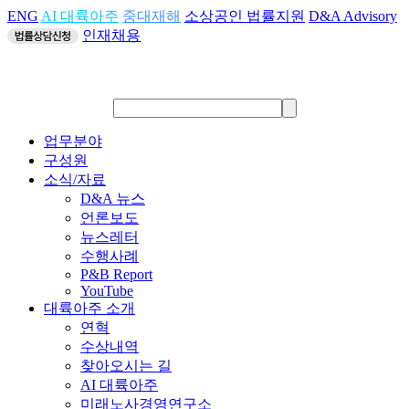
ENG
AI 대륙아주
중대재해
소상공인 법률지원
D&A Advisory
인재채용
업무분야
구성원
소식/자료
D&A 뉴스
언론보도
뉴스레터
수행사례
P&B Report
YouTube
대륙아주 소개
연혁
수상내역
찾아오시는 길
AI 대륙아주
미래노사경영연구소