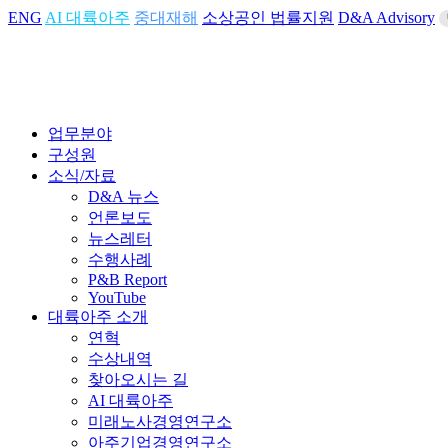
ENG
AI 대륙아주
중대재해
소상공인 법률지원
D&A Advisory
업무분야
구성원
소식/자료
D&A 뉴스
언론보도
뉴스레터
수행사례
P&B Report
YouTube
대륙아주 소개
연혁
수상내역
찾아오시는 길
AI 대륙아주
미래노사경영연구소
아주기업경영연구소