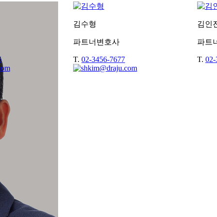
김수형
김인
파트너변호사
파트
6
T.
02-3456-7677
T.
02-