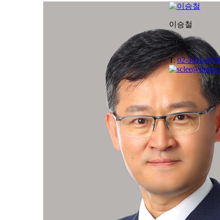
이승철
고문
T.
02-3016-870