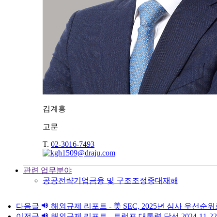
김계홍
고문
T.
02-3016-7493
관련 업무분야
공공전략
기업
금융 및 구조조정
중대재해
다음글
해외규제 리포트 - 美 SEC, 2025년 심사 우선
이전글
해외규제 리포트 - 트럼프 대통령 당선
2024-11-22