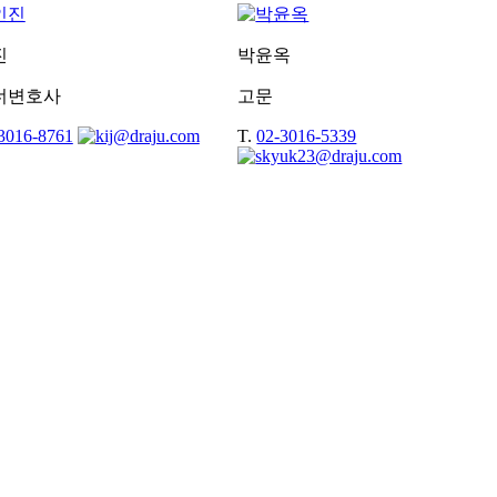
진
박윤옥
너변호사
고문
3016-8761
T.
02-3016-5339