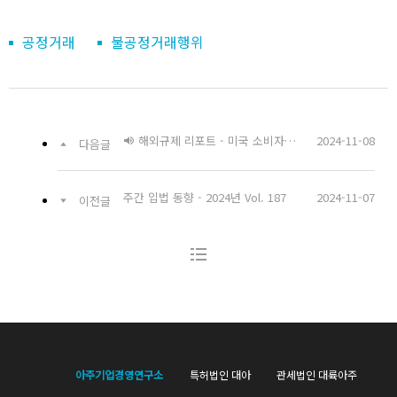
공정거래
불공정거래행위
해외규제 리포트 - 미국 소비자금융보호국(CFPB), '개인 금융데이터 권리 규정' 최종 확정
2024-11-08
다음글
주간 입법 동향 - 2024년 Vol. 187
2024-11-07
이전글
아주기업경영연구소
특허법인 대아
관세법인 대륙아주