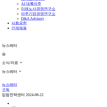
AI 대륙아주
미래노사경영연구소
아주기업경영연구소
D&A Advisory
사회공헌
인재채용
뉴스레터
소식/자료
뉴스레터
뉴스레터
구독
입법전략센터
2024-08-22