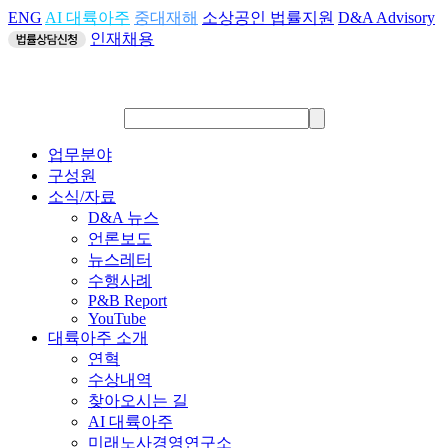
ENG
AI 대륙아주
중대재해
소상공인 법률지원
D&A Advisory
인재채용
업무분야
구성원
소식/자료
D&A 뉴스
언론보도
뉴스레터
수행사례
P&B Report
YouTube
대륙아주 소개
연혁
수상내역
찾아오시는 길
AI 대륙아주
미래노사경영연구소