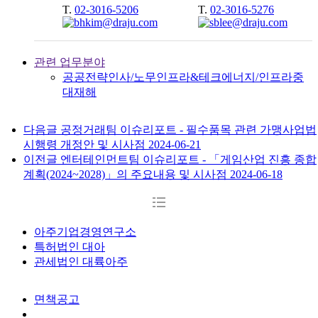
T.
02-3016-5206
T.
02-3016-5276
관련 업무분야
공공전략
인사/노무
인프라&테크
에너지/인프라
중
대재해
다음글
공정거래팀 이슈리포트 - 필수품목 관련 가맹사업법
시행령 개정안 및 시사점
2024-06-21
이전글
엔터테인먼트팀 이슈리포트 - 「게임산업 진흥 종합
계획(2024~2028)」의 주요내용 및 시사점
2024-06-18
아주기업경영연구소
특허법인 대아
관세법인 대륙아주
면책공고
개인정보처리방침