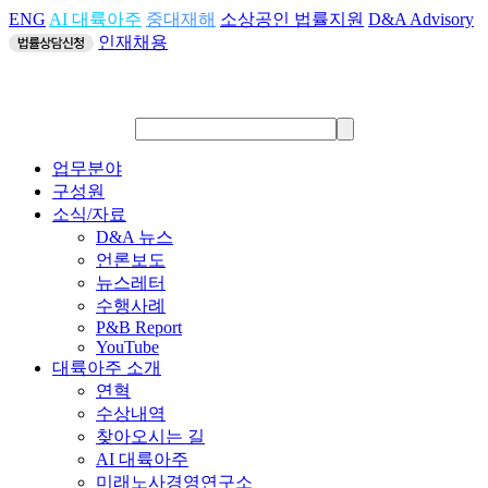
ENG
AI 대륙아주
중대재해
소상공인 법률지원
D&A Advisory
인재채용
업무분야
구성원
소식/자료
D&A 뉴스
언론보도
뉴스레터
수행사례
P&B Report
YouTube
대륙아주 소개
연혁
수상내역
찾아오시는 길
AI 대륙아주
미래노사경영연구소