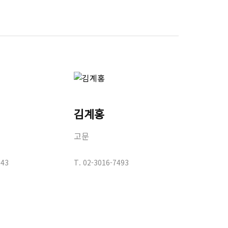
김계홍
고문
743
T.
02-3016-7493