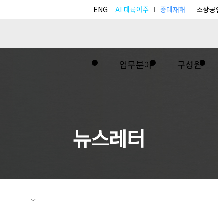
ENG
AI 대륙아주
중대재해
소상공
업무분야
구성원
뉴스레터