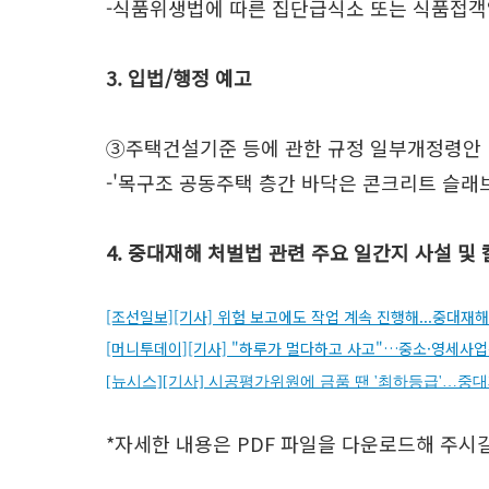
-식품위생법에 따른 집단급식소 또는 식품접객업
3. 입법/행정 예고
③주택건설기준 등에 관한 규정 일부개정령안
-'목구조 공동주택 층간 바닥은 콘크리트 슬래브
4. 중대재해 처벌법 관련 주요 일간지 사설 및
[조선일보][기사] 위험 보고에도 작업 계속 진행해...중대재해
[머니투데이][기사] "하루가 멀다하고 사고"…중소·영세사업장
[뉴시스][기사] 시공평가위원에 금품 땐 '최하등급'…
*자세한 내용은 PDF 파일을 다운로드해 주시