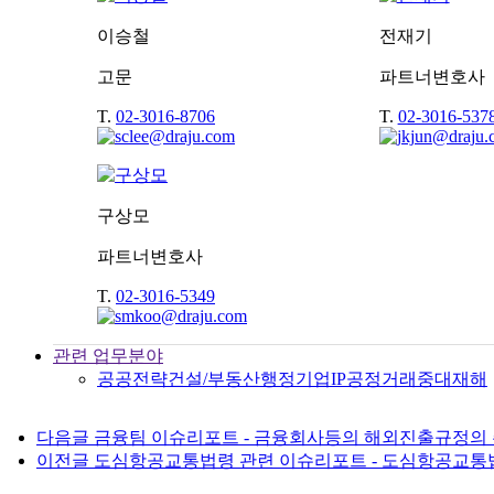
이승철
전재기
고문
파트너변호사
T.
02-3016-8706
T.
02-3016-537
구상모
파트너변호사
T.
02-3016-5349
관련 업무분야
공공전략
건설/부동산
행정
기업
IP
공정거래
중대재해
다음글
금융팀 이슈리포트 - 금융회사등의 해외진출규정의 
이전글
도심항공교통법령 관련 이슈리포트 - 도심항공교통법