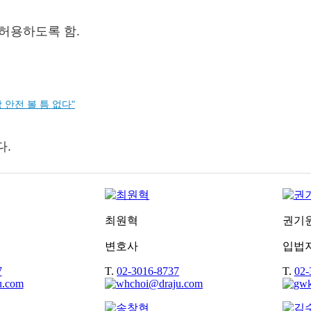
허용하도록 함.
 안전 볼 틈 없다"
다.
최원혁
권기
변호사
입법
7
T.
02-3016-8737
T.
02-