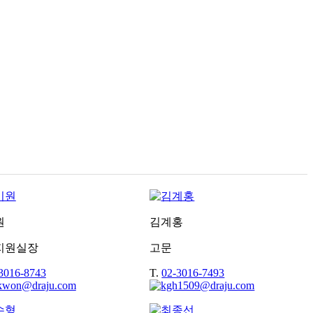
원
김계홍
지원실장
고문
3016-8743
T.
02-3016-7493