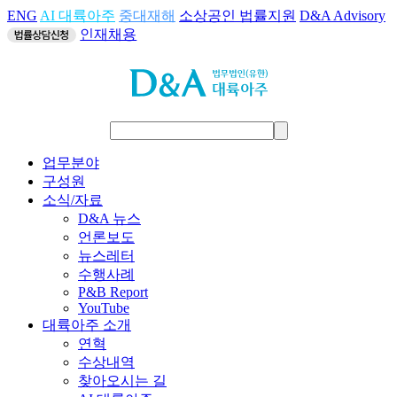
ENG
AI 대륙아주
중대재해
소상공인 법률지원
D&A Advisory
인재채용
업무분야
구성원
소식/자료
D&A 뉴스
언론보도
뉴스레터
수행사례
P&B Report
YouTube
대륙아주 소개
연혁
수상내역
찾아오시는 길