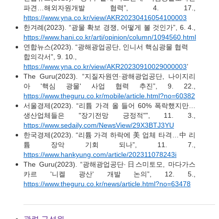
파견…해외자원개발 협력”, 4. 17.,
https://www.yna.co.kr/view/AKR20230416054100003
한겨례(2023). “광물 확보 경쟁, 어떻게 볼 것인가”, 6. 4.,
https://www.hani.co.kr/arti/opinion/column/1094560.html
연합뉴스(2023). “광해광업공단, 인니서 핵심광물 협력
합의각서”, 9. 10.,
https://www.yna.co.kr/view/AKR20230910029000003
’
The Guru(2023). “지질자원연·광해광업공단, 나이지리
아 '핵심 광물' 사업 협력 추진”, 9. 22.,
https://www.theguru.co.kr/mobile/article.html?no=60382
서울경제(2023). “리튬 가격 올 들어 60% 폭락했지만…
생산업체들은 "장기전망 긍정적"”, 11. 3.,
https://www.sedaily.com/NewsView/29X3BTJ3YU
한국경제(2023). “리튬 가격 하락에 美 업체 타격…中 리
튬 장악 기회 되나”, 11. 7.,
https://www.hankyung.com/article/202311078243i
The Guru(2023). “광해광업공단·日스미토모, 마다가스
카르 '니켈 광산' 개발 논의”, 12. 5.,
https://www.theguru.co.kr/news/article.html?no=63478