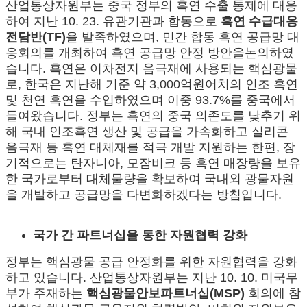
산업통상자원부는 중국 정부의 흑연 수출 통제에 대응
하여 지난 10. 23. 유관기관과 합동으로
흑연 수급대응
전담반(TF)
을 발족하였으며, 민간 합동 흑연 공급망 대
응회의를 개최하여 흑연 공급망 안정 방안을논의하였
습니다. 흑연은 이차전지 음극재에 사용되는 핵심광물
로, 한국은 지난해 기준 약 3,000억원어치의 인조 흑연
및 천연 흑연을 수입하였으며 이중 93.7%를 중국에서
들여왔습니다. 정부는 흑연의 중국 의존도를 낮추기 위
해 국내 인조흑연 생산 및 공급을 가속화하고 실리콘
음극재 등 흑연 대체재를 적극 개발 지원하는 한편, 장
기적으로는 탄자니아, 모잠비크 등 흑연 매장량을 보유
한 국가로부터 대체물량을 확보하여 국내외 광물자원
을 개발하고 공급망을 다변화하겠다는 방침입니다.
국가 간 파트너십을 통한 자원협력 강화
정부는 핵심광물 공급 안정화를 위한 자원협력을 강화
하고 있습니다. 산업통상자원부는 지난 10. 10. 미국무
부가 주재하는
핵심광물안보파트너십(MSP)
회의에 참