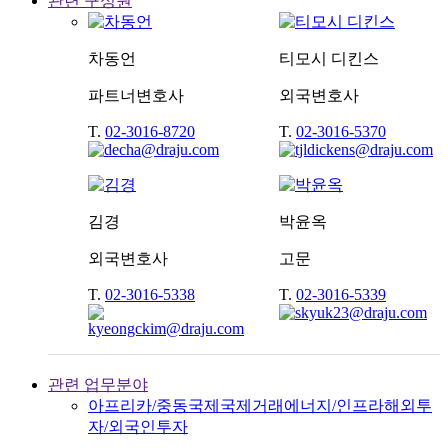
관련 구성원
차동언
티모시 디킨스
파트너변호사
외국변호사
T.
02-3016-8720
T.
02-3016-5370
김경
박윤옥
외국변호사
고문
T.
02-3016-5338
T.
02-3016-5339
관련 업무분야
아프리카/중동
국제
국제거래
에너지/인프라
해외투
자/외국인투자