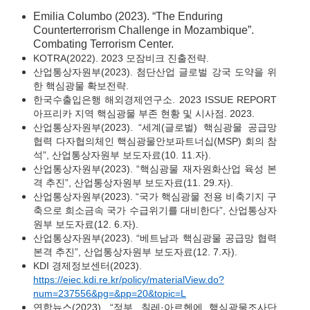
Emilia Columbo (2023). “The Enduring
Counterterrorism Challenge in Mozambique”.
Combating Terrorism Center.
KOTRA(2022). 2023 모잠비크 진출전략.
산업통상자원부(2023). 첨단산업 글로벌 강국 도약을 위
한 핵심광물 확보전략.
한국수출입은행 해외경제연구소. 2023 ISSUE REPORT
아프리카 지역 핵심광물 부존 현황 및 시사점. 2023.
산업통상자원부(2023). “세계(글로벌) 핵심광물 공급망
협력 다자협의체인 핵심광물안보파트너십(MSP) 회의 참
석”, 산업통상자원부 보도자료(10. 11.자).
산업통상자원부(2023). “핵심광물 재자원화산업 육성 본
격 추진”, 산업통상자원부 보도자료(11. 29.자).
산업통상자원부(2023). “국가 핵심광물 전용 비축기지 구
축으로 희소금속 국가 수급위기를 대비한다”, 산업통상자
원부 보도자료(12. 6.자).
산업통상자원부(2023). “베트남과 핵심광물 공급망 협력
본격 추진”, 산업통상자원부 보도자료(12. 7.자).
KDI 경제정보센터(2023).
https://eiec.kdi.re.kr/policy/materialView.do?
num=237556&pg=&pp=20&topic=L
연합뉴스(2023). “정부, 칠레·아르헨에 핵심광물조사단