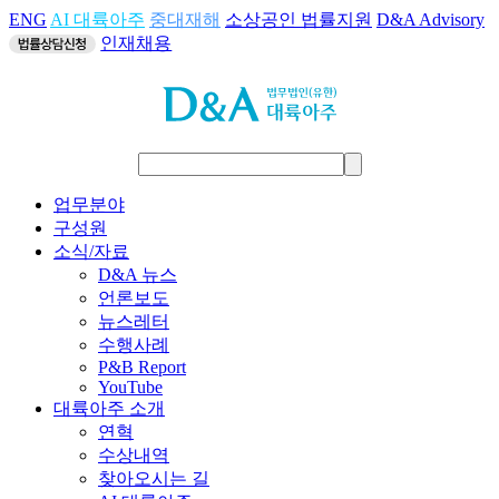
ENG
AI 대륙아주
중대재해
소상공인 법률지원
D&A Advisory
인재채용
업무분야
구성원
소식/자료
D&A 뉴스
언론보도
뉴스레터
수행사례
P&B Report
YouTube
대륙아주 소개
연혁
수상내역
찾아오시는 길