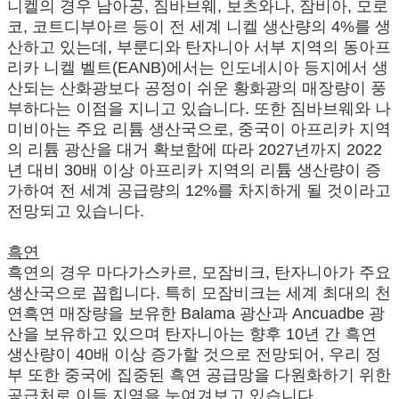
니켈의 경우 남아공, 짐바브웨, 보츠와나, 잠비아, 모로
코, 코트디부아르 등이 전 세계 니켈 생산량의 4%를 생
산하고 있는데, 부룬디와 탄자니아 서부 지역의 동아프
리카 니켈 벨트(EANB)에서는 인도네시아 등지에서 생
산되는 산화광보다 공정이 쉬운 황화광의 매장량이 풍
부하다는 이점을 지니고 있습니다. 또한 짐바브웨와 나
미비아는 주요 리튬 생산국으로, 중국이 아프리카 지역
의 리튬 광산을 대거 확보함에 따라 2027년까지 2022
년 대비 30배 이상 아프리카 지역의 리튬 생산량이 증
가하여 전 세계 공급량의 12%를 차지하게 될 것이라고
전망되고 있습니다.
흑연
흑연의 경우 마다가스카르, 모잠비크, 탄자니아가 주요
생산국으로 꼽힙니다. 특히 모잠비크는 세계 최대의 천
연흑연 매장량을 보유한 Balama 광산과 Ancuadbe 광
산을 보유하고 있으며 탄자니아는 향후 10년 간 흑연
생산량이 40배 이상 증가할 것으로 전망되어, 우리 정
부 또한 중국에 집중된 흑연 공급망을 다원화하기 위한
공급처로 이들 지역을 눈여겨보고 있습니다.