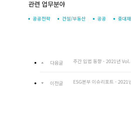
관련 업무분야
공공전략
건설/부동산
공공
중대재
주간 입법 동향 - 2021년 Vol.
다음글
ESG본부 이슈리포트 - 2021년 
이전글