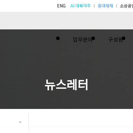
ENG
AI 대륙아주
중대재해
소상공
업무분야
구성원
뉴스레터