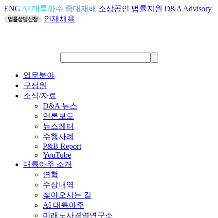
ENG
AI 대륙아주
중대재해
소상공인 법률지원
D&A Advisory
인재채용
업무분야
구성원
소식/자료
D&A 뉴스
언론보도
뉴스레터
수행사례
P&B Report
YouTube
대륙아주 소개
연혁
수상내역
찾아오시는 길
AI 대륙아주
미래노사경영연구소