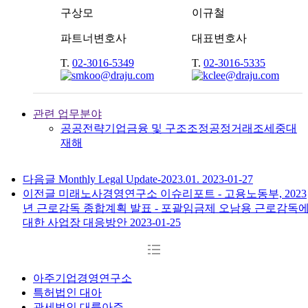
구상모
이규철
파트너변호사
대표변호사
T.
02-3016-5349
T.
02-3016-5335
관련 업무분야
공공전략
기업
금융 및 구조조정
공정거래
조세
중대
재해
다음글
Monthly Legal Update-2023.01.
2023-01-27
이전글
미래노사경영연구소 이슈리포트 - 고용노동부, 2023
년 근로감독 종합계획 발표 - 포괄임금제 오남용 근로감독
대한 사업장 대응방안
2023-01-25
아주기업경영연구소
특허법인 대아
관세법인 대륙아주