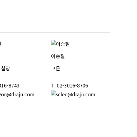
이승철
원실장
고문
016-8743
T.
02-3016-8706