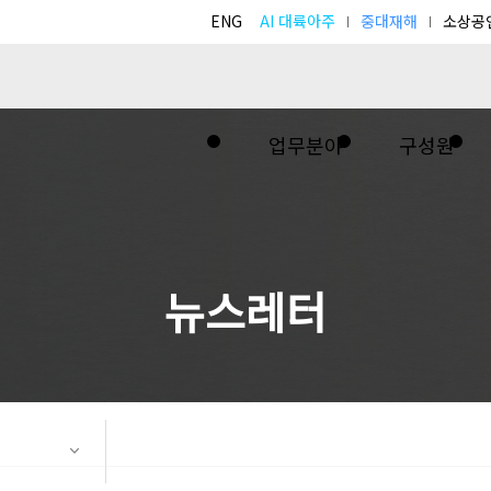
ENG
AI 대륙아주
중대재해
소상공
업무분야
구성원
뉴스레터