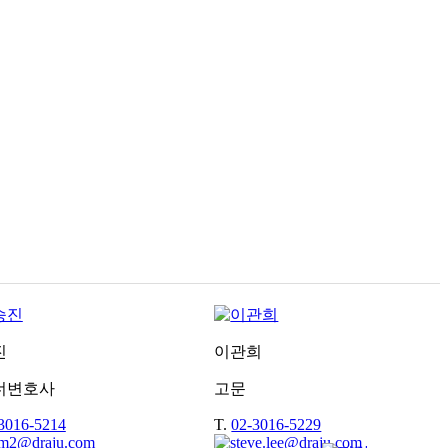
진
이관희
너변호사
고문
3016-5214
T.
02-3016-5229