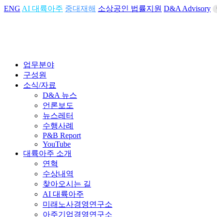
ENG
AI 대륙아주
중대재해
소상공인 법률지원
D&A Advisory
업무분야
구성원
소식/자료
D&A 뉴스
언론보도
뉴스레터
수행사례
P&B Report
YouTube
대륙아주 소개
연혁
수상내역
찾아오시는 길
AI 대륙아주
미래노사경영연구소
아주기업경영연구소