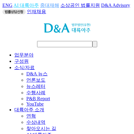
ENG
AI 대륙아주
중대재해
소상공인 법률지원
D&A Advisory
인재채용
업무분야
구성원
소식/자료
D&A 뉴스
언론보도
뉴스레터
수행사례
P&B Report
YouTube
대륙아주 소개
연혁
수상내역
찾아오시는 길