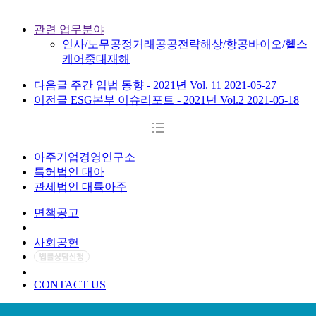
관련 업무분야
인사/노무
공정거래
공공전략
해상/항공
바이오/헬스
케어
중대재해
다음글
주간 입법 동향 - 2021년 Vol. 11
2021-05-27
이전글
ESG본부 이슈리포트 - 2021년 Vol.2
2021-05-18
아주기업경영연구소
특허법인 대아
관세법인 대륙아주
면책공고
개인정보처리방침
사회공헌
CONTACT US
사업자등록번호 : 214-86-03459 | 광고책임변호사 : 남동환