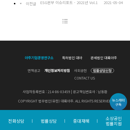
ESG본부 이슈리포트 - 2021년 Vol.1
2021-05-04
이전글
아주기업경영연구소
특허법인 대아
관세법인 대륙아주
면책공고
개인정보처리방침
사회공헌
CONTACT US
사업자등록번호 : 214-86-03459 | 광고책임변호사 : 남동환
뉴스레터
COPYRIGHT 법무법인(유한) 대륙아주. ALL RIGHTS RESERVED.
구독
소상공인
전화상담
법률상담
중대재해
법률지원