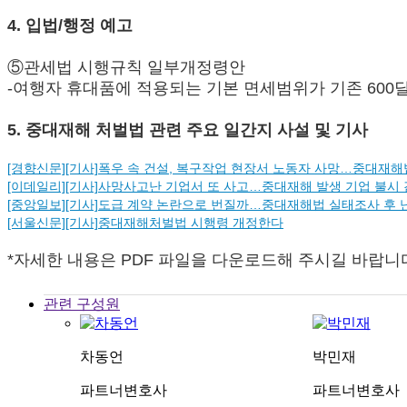
4. 입법/행정 예고
⑤관세법 시행규칙 일부개정령안
-여행자 휴대품에 적용되는 기본 면세범위가 기존 600달러에
5. 중대재해 처벌법 관련 주요 일간지 사설 및 기사
[경향신문][기사]폭우 속 건설, 복구작업 현장서 노동자 사망…중대재해
[이데일리][기사]사망사고난 기업서 또 사고…중대재해 발생 기업 불시
[중앙일보][기사]도급 계약 논란으로 번질까…중대재해법 실태조사 후
[서울신문][기사]중대재해처벌법 시행령 개정한다
*자세한 내용은 PDF 파일을 다운로드해 주시길 바랍니
관련 구성원
차동언
박민재
파트너변호사
파트너변호사