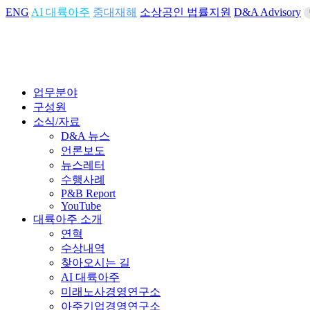
ENG
AI 대륙아주
중대재해
소상공인 법률지원
D&A Advisory
업무분야
구성원
소식/자료
D&A 뉴스
언론보도
뉴스레터
수행사례
P&B Report
YouTube
대륙아주 소개
연혁
수상내역
찾아오시는 길
AI 대륙아주
미래노사경영연구소
아주기업경영연구소