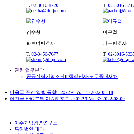
T.
02-3016-8720
T.
02-3016-871
김수형
이규철
파트너변호사
대표변호사
T.
02-3456-7677
T.
02-3016-533
관련 업무분야
공공전략
기업
조세
IP
행정
인사/노무
중대재해
다음글
주간 입법 동향 - 2022년 Vol. 75
2022-08-18
이전글
ESG본부 이슈리포트 - 2022년 Vol.33
2022-08-09
아주기업경영연구소
특허법인 대아