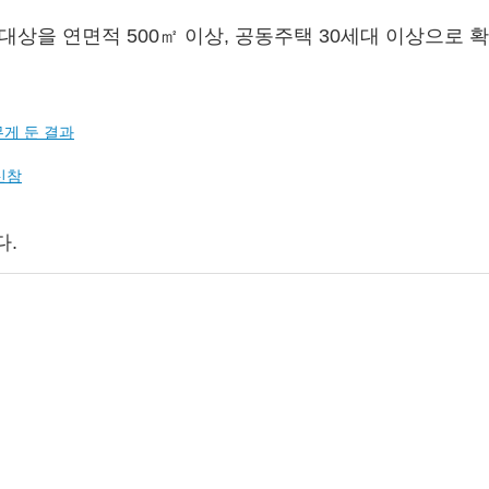
대상을 연면적 500㎡ 이상, 공동주택 30세대 이상으로 확
무게 둔 결과
신참
다.