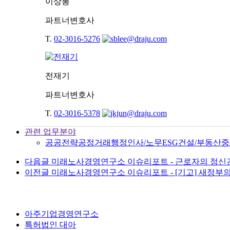
이상봉
파트너변호사
T.
02-3016-5276
전재기
파트너변호사
T.
02-3016-5378
관련 업무분야
공공전략
공정거래
행정
인사/노무
ESG
건설/부동산
중
다음글
미래노사경영연구소 이슈리포트 - 근로자의 정신
이전글
미래노사경영연구소 이슈리포트 - [기고] 새정부
아주기업경영연구소
특허법인 대아