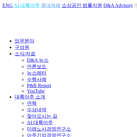
ENG
AI 대륙아주
중대재해
소상공인 법률지원
D&A Advisory
업무분야
구성원
소식/자료
D&A 뉴스
언론보도
뉴스레터
수행사례
P&B Report
YouTube
대륙아주 소개
연혁
수상내역
찾아오시는 길
AI 대륙아주
미래노사경영연구소
아주기업경영연구소