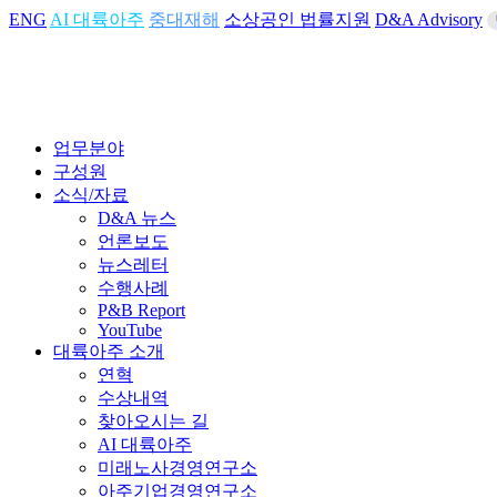
ENG
AI 대륙아주
중대재해
소상공인 법률지원
D&A Advisory
업무분야
구성원
소식/자료
D&A 뉴스
언론보도
뉴스레터
수행사례
P&B Report
YouTube
대륙아주 소개
연혁
수상내역
찾아오시는 길
AI 대륙아주
미래노사경영연구소
아주기업경영연구소