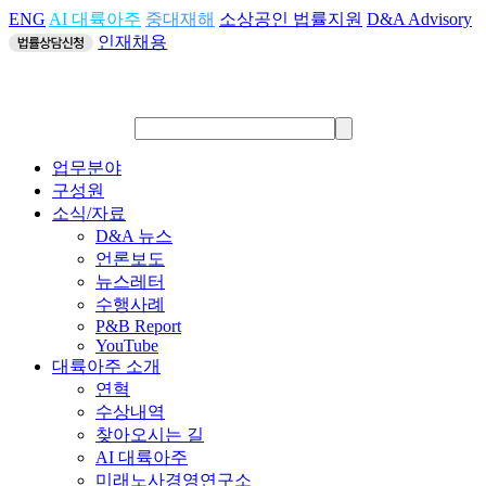
ENG
AI 대륙아주
중대재해
소상공인 법률지원
D&A Advisory
인재채용
업무분야
구성원
소식/자료
D&A 뉴스
언론보도
뉴스레터
수행사례
P&B Report
YouTube
대륙아주 소개
연혁
수상내역
찾아오시는 길
AI 대륙아주
미래노사경영연구소