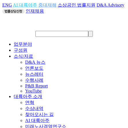
ENG
AI 대륙아주
중대재해
소상공인 법률지원
D&A Advisory
인재채용
업무분야
구성원
소식/자료
D&A 뉴스
언론보도
뉴스레터
수행사례
P&B Report
YouTube
대륙아주 소개
연혁
수상내역
찾아오시는 길
AI 대륙아주
미래노사경영연구소