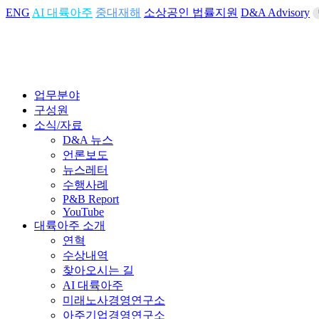
ENG
AI 대륙아주
중대재해
소상공인 법률지원
D&A Advisory
업무분야
구성원
소식/자료
D&A 뉴스
언론보도
뉴스레터
수행사례
P&B Report
YouTube
대륙아주 소개
연혁
수상내역
찾아오시는 길
AI 대륙아주
미래노사경영연구소
아주기업경영연구소