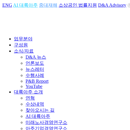
ENG
AI 대륙아주
중대재해
소상공인 법률지원
D&A Advisory
업무분야
구성원
소식/자료
D&A 뉴스
언론보도
뉴스레터
수행사례
P&B Report
YouTube
대륙아주 소개
연혁
수상내역
찾아오시는 길
AI 대륙아주
미래노사경영연구소
아주기업경영연구소