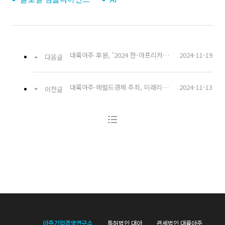
대륙아주 후원, '2024 한-아프리카 통상산업협력 포럼' 성료
2024-11-19
다음글
대륙아주·헤럴드경제 주최, 미래리더스포럼 11월 초청강연
2024-11-13
이전글
아주기업경영연구소
특허법인 대아
관세법인 대륙아주